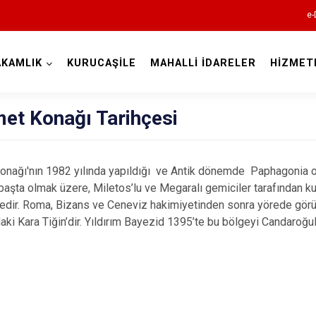
e-
KAMLIK
KURUCAŞİLE
MAHALLİ İDARELER
HİZMET
Bartın
et Konağı Tarihçesi
ağı'nın 1982 yılında yapıldığı ve Antik dönemde Paphagonia olarak
 başta olmak üzere, Miletos’lu ve Megaralı gemiciler tarafından k
tedir. Roma, Bizans ve Ceneviz hakimiyetinden sonra yörede görü
ki Kara Tiğin’dir. Yıldırım Bayezid 1395’te bu bölgeyi Candaroğul
Amasra
Kurucaşile