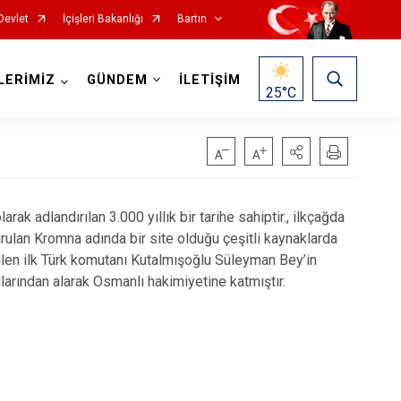
Devlet
İçişleri Bakanlığı
Bartın
LERİMİZ
GÜNDEM
İLETİŞİM
25
°C
 adlandırılan 3.000 yıllık bir tarihe sahiptir., ilkçağda
urulan Kromna adında bir site olduğu çeşitli kaynaklarda
len ilk Türk komutanı Kutalmışoğlu Süleyman Bey’in
larından alarak Osmanlı hakimiyetine katmıştır.